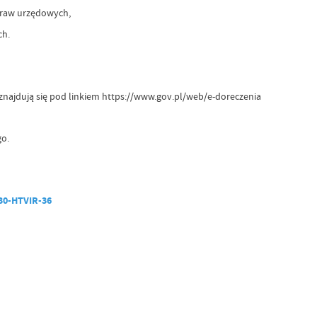
praw urzędowych,
ch.
znajdują się pod linkiem https://www.gov.pl/web/e-doreczenia
o.
30-HTVIR-36