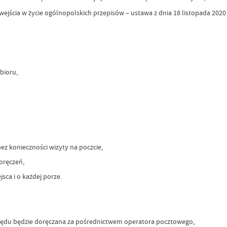
wejścia w życie ogólnopolskich przepisów – ustawa z dnia 18 listopada 2020 
bioru,
z konieczności wizyty na poczcie,
oręczeń,
ca i o każdej porze.
urzędu będzie doręczana za pośrednictwem operatora pocztowego,