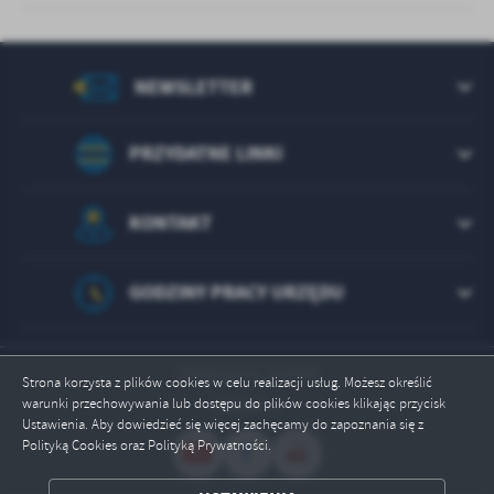
NEWSLETTER
PRZYDATNE LINKI
KONTAKT
GODZINY PRACY URZĘDU
Odwiedzin: 222489
Strona korzysta z plików cookies w celu realizacji usług. Możesz określić
warunki przechowywania lub dostępu do plików cookies klikając przycisk
Online: 4
Ustawienia. Aby dowiedzieć się więcej zachęcamy do zapoznania się z
Polityką Cookies oraz Polityką Prywatności.
ZAPISZ WYBRANE