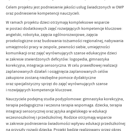
Celem projektu jest podniesienie jakości usług świadczonych w OWP
oraz podniesienie kompetencji nauczycieli.
W ramach projektu dzieci otrzymają kompleksowe wsparcie
w postaci dodatkowych zajęć rozwijających kompetencje kluczowe:
angielski, robotyka, zajęcia ogólnorozwojowe, zajęcia
proekologiczne oraz budowania tożsamości regionalnej, nabywania
umiejętności pracy w zespole, pewności siebie, umiejętności
komunikacji oraz zajęć wyrównujących szanse edukacyjne dzieci
w zakresie stwierdzonych deficytów: logopedia, gimnastyka
korekcyjna, integracja sensoryczna. W celu prawidłowej realizacji
zaplanowanych działań i osiągnięcia zaplanowanych celów
zakupione zostaną niezbędne pomoce dydaktyczne
oraz specjalistyczny sprzęt do zajęć wyrównujących szanse
i rozwijających kompetencje kluczowe.
Nauczyciele podejmą studia podyplomowe: gimnastyka korekcyjna,
terapia pedagogiczna i wczesna terapia wspomaga. dziecka, terapia
integracji sensorycznej oraz języka angielskiego w edukacji
wczesnoszkolnej i przedszkolnej. Rodzice otrzymają wsparcie
w zakresie podniesienia świadomości wpływu edukacji przedszkolnej
na przyszły rozwój dziecka. Projekt będzie realizowany przez okres