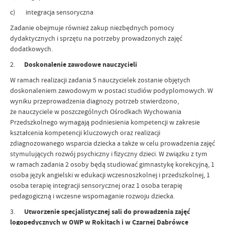
c) integracja sensoryczna
Zadanie obejmuje również zakup niezbędnych pomocy
dydaktycznych i sprzętu na potrzeby prowadzonych zajęć
dodatkowych.
2.
Doskonalenie zawodowe nauczycieli
W ramach realizacji zadania 5 nauczycielek zostanie objętych
doskonaleniem zawodowym w postaci studiów podyplomowych. W
wyniku przeprowadzenia diagnozy potrzeb stwierdzono,
że nauczyciele w poszczególnych Ośrodkach Wychowania
Przedszkolnego wymagają podniesienia kompetencji w zakresie
kształcenia kompetencji kluczowych oraz realizacji
zdiagnozowanego wsparcia dziecka a także w celu prowadzenia zajęć
stymulujących rozwój psychiczny i fizyczny dzieci. W związku z tym
w ramach zadania 2 osoby będą studiować gimnastykę korekcyjną, 1
osoba język angielski w edukacji wczesnoszkolnej i przedszkolnej, 1
osoba terapię integracji sensorycznej oraz 1 osoba terapię
pedagogiczną i wczesne wspomaganie rozwoju dziecka.
3.
Utworzenie specjalistycznej sali do prowadzenia zajęć
logopedycznych w OWP w Rokitach i w Czarnej Dąbrówce