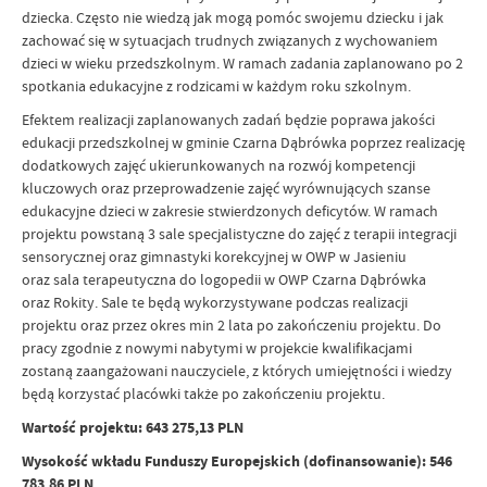
dziecka. Często nie wiedzą jak mogą pomóc swojemu dziecku i jak
zachować się w sytuacjach trudnych związanych z wychowaniem
dzieci w wieku przedszkolnym. W ramach zadania zaplanowano po 2
spotkania edukacyjne z rodzicami w każdym roku szkolnym.
Efektem realizacji zaplanowanych zadań będzie poprawa jakości
edukacji przedszkolnej w gminie Czarna Dąbrówka poprzez realizację
dodatkowych zajęć ukierunkowanych na rozwój kompetencji
kluczowych oraz przeprowadzenie zajęć wyrównujących szanse
edukacyjne dzieci w zakresie stwierdzonych deficytów. W ramach
projektu powstaną 3 sale specjalistyczne do zajęć z terapii integracji
sensorycznej oraz gimnastyki korekcyjnej w OWP w Jasieniu
oraz sala terapeutyczna do logopedii w OWP Czarna Dąbrówka
oraz Rokity. Sale te będą wykorzystywane podczas realizacji
projektu oraz przez okres min 2 lata po zakończeniu projektu. Do
pracy zgodnie z nowymi nabytymi w projekcie kwalifikacjami
zostaną zaangażowani nauczyciele, z których umiejętności i wiedzy
będą korzystać placówki także po zakończeniu projektu.
Wartość projektu: 643 275,13 PLN
Wysokość wkładu Funduszy Europejskich (dofinansowanie): 546
783,86 PLN