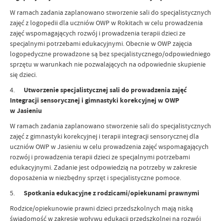
W ramach zadania zaplanowano stworzenie sali do specjalistycznych
zajęć z logopedii dla uczniów OWP w Rokitach w celu prowadzenia
zajęć wspomagających rozwój i prowadzenia terapii dzieci ze
specjalnymi potrzebami edukacyjnymi. Obecnie w OWP zajęcia
logopedyczne prowadzone są bez specjalistycznego/odpowiedniego
sprzętu w warunkach nie pozwalających na odpowiednie skupienie
się dzieci.
4.
Utworzenie specjalistycznej sali do prowadzenia zajęć
Integracji sensorycznej i gimnastyki korekcyjnej w OWP
w Jasieniu
W ramach zadania zaplanowano stworzenie sali do specjalistycznych
zajęć z gimnastyki korekcyjnej i terapii integracji sensorycznej dla
uczniów OWP w Jasieniu w celu prowadzenia zajęć wspomagających
rozwój i prowadzenia terapii dzieci ze specjalnymi potrzebami
edukacyjnymi. Zadanie jest odpowiedzią na potrzeby w zakresie
doposażenia w niezbędny sprzęt i specjalistyczne pomoce.
5.
Spotkania edukacyjne z rodzicami/opiekunami prawnymi
Rodzice/opiekunowie prawni dzieci przedszkolnych mają niską
świadomość w zakresie wpływu edukacji przedszkolnej na rozwój