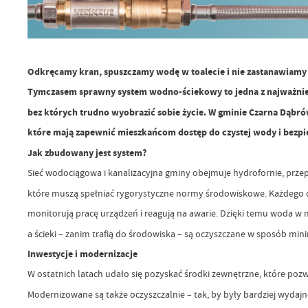
Odkręcamy kran, spuszczamy wodę w toalecie i nie zastanawiamy się
Tymczasem sprawny system wodno-ściekowy to jedna z najważniej
bez których trudno wyobrazić sobie życie. W gminie Czarna Dąbró
które mają zapewnić mieszkańcom dostęp do czystej wody i bezp
Jak zbudowany jest system?
Sieć wodociągowa i kanalizacyjna gminy obejmuje hydrofornie, prze
które muszą spełniać rygorystyczne normy środowiskowe. Każdego d
monitorują pracę urządzeń i reagują na awarie. Dzięki temu woda w 
a ścieki – zanim trafią do środowiska – są oczyszczane w sposób min
Inwestycje i modernizacje
W ostatnich latach udało się pozyskać środki zewnętrzne, które poz
Modernizowane są także oczyszczalnie – tak, by były bardziej wydaj