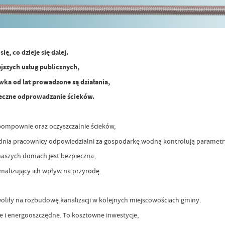
, co dzieje się dalej.
szych usług publicznych,
wka od lat prowadzone są działania,
ieczne odprowadzanie ścieków.
pompownie oraz oczyszczalnie ścieków,
nia pracownicy odpowiedzialni za gospodarkę wodną kontrolują parametry
naszych domach jest bezpieczna,
imalizujący ich wpływ na przyrodę.
woliły na rozbudowę kanalizacji w kolejnych miejscowościach gminy.
ne i energooszczędne. To kosztowne inwestycje,