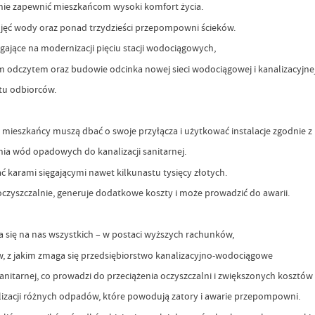
nie zapewnić mieszkańcom wysoki komfort życia.
 ujęć wody oraz ponad trzydzieści przepompowni ścieków.
jące na modernizacji pięciu stacji wodociągowych,
 odczytem oraz budowie odcinka nowej sieci wodociągowej i kanalizacyjnej
tu odbiorców.
ieszkańcy muszą dbać o swoje przyłącza i użytkować instalacje zgodnie z
ia wód opadowych do kanalizacji sanitarnej.
ć karami sięgającymi nawet kilkunastu tysięcy złotych.
oczyszczalnie, generuje dodatkowe koszty i może prowadzić do awarii.
a się na nas wszystkich – w postaci wyższych rachunków,
w, z jakim zmaga się przedsiębiorstwo kanalizacyjno-wodociągowe
itarnej, co prowadzi do przeciążenia oczyszczalni i zwiększonych kosztów 
izacji różnych odpadów, które powodują zatory i awarie przepompowni.