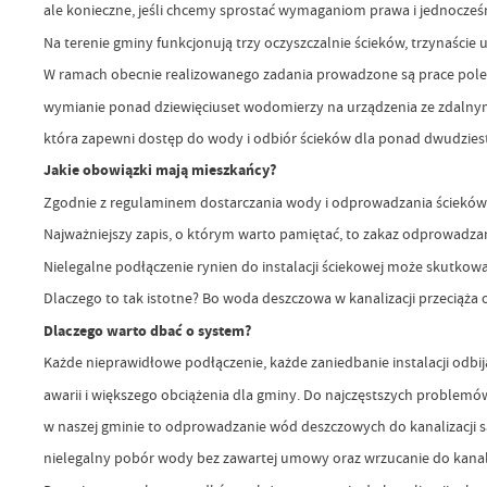
ale konieczne, jeśli chcemy sprostać wymaganiom prawa i jednocześ
Na terenie gminy funkcjonują trzy oczyszczalnie ścieków, trzynaście
W ramach obecnie realizowanego zadania prowadzone są prace polega
wymianie ponad dziewięciuset wodomierzy na urządzenia ze zdalnym
która zapewni dostęp do wody i odbiór ścieków dla ponad dwudzies
Jakie obowiązki mają mieszkańcy?
Zgodnie z regulaminem dostarczania wody i odprowadzania ścieków m
Najważniejszy zapis, o którym warto pamiętać, to zakaz odprowadzan
Nielegalne podłączenie rynien do instalacji ściekowej może skutkowa
Dlaczego to tak istotne? Bo woda deszczowa w kanalizacji przeciąża 
Dlaczego warto dbać o system?
Każde nieprawidłowe podłączenie, każde zaniedbanie instalacji odbij
awarii i większego obciążenia dla gminy. Do najczęstszych problemó
w naszej gminie to odprowadzanie wód deszczowych do kanalizacji san
nielegalny pobór wody bez zawartej umowy oraz wrzucanie do kanal