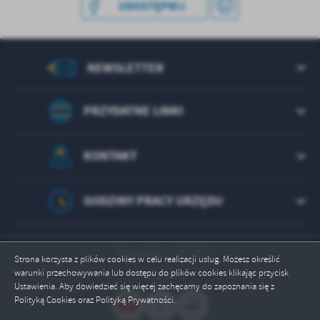
UDOSTĘPNIJ
NEWSLETTER
PRZYDATNE LINKI
KONTAKT
GODZINY PRACY URZĘDU
Odwiedzin: 222340
Strona korzysta z plików cookies w celu realizacji usług. Możesz określić
warunki przechowywania lub dostępu do plików cookies klikając przycisk
Online: 4
Ustawienia. Aby dowiedzieć się więcej zachęcamy do zapoznania się z
Polityką Cookies oraz Polityką Prywatności.