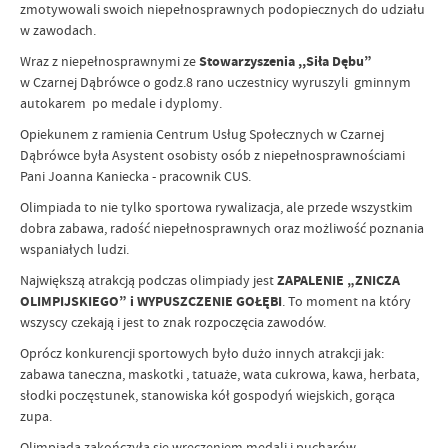
zmotywowali swoich niepełnosprawnych podopiecznych do udziału
w zawodach.
Wraz z niepełnosprawnymi ze
Stowarzyszenia ,,Siła Dębu”
w Czarnej Dąbrówce o godz.8 rano uczestnicy wyruszyli gminnym
autokarem po medale i dyplomy.
Opiekunem z ramienia Centrum Usług Społecznych w Czarnej
Dąbrówce była Asystent osobisty osób z niepełnosprawnościami
Pani Joanna Kaniecka - pracownik CUS.
Olimpiada to nie tylko sportowa rywalizacja, ale przede wszystkim
dobra zabawa, radość niepełnosprawnych oraz możliwość poznania
wspaniałych ludzi.
Największą atrakcją podczas olimpiady jest
ZAPALENIE „ZNICZA
OLIMPIJSKIEGO” i WYPUSZCZENIE GOŁĘBI
. To moment na który
wszyscy czekają i jest to znak rozpoczęcia zawodów.
Oprócz konkurencji sportowych było dużo innych atrakcji jak:
zabawa taneczna, maskotki , tatuaże, wata cukrowa, kawa, herbata,
słodki poczęstunek, stanowiska kół gospodyń wiejskich, gorąca
zupa.
Olimpiada zakończyła się wręczeniem medali i pucharów.