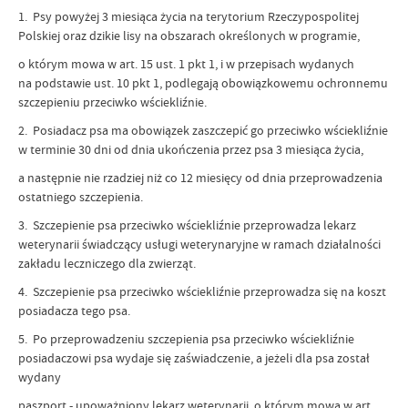
1. Psy powyżej 3 miesiąca życia na terytorium Rzeczypospolitej
Polskiej oraz dzikie lisy na obszarach określonych w programie,
o którym mowa w art. 15 ust. 1 pkt 1, i w przepisach wydanych
na podstawie ust. 10 pkt 1, podlegają obowiązkowemu ochronnemu
szczepieniu przeciwko wściekliźnie.
2. Posiadacz psa ma obowiązek zaszczepić go przeciwko wściekliźnie
w terminie 30 dni od dnia ukończenia przez psa 3 miesiąca życia,
a następnie nie rzadziej niż co 12 miesięcy od dnia przeprowadzenia
ostatniego szczepienia.
3. Szczepienie psa przeciwko wściekliźnie przeprowadza lekarz
weterynarii świadczący usługi weterynaryjne w ramach działalności
zakładu leczniczego dla zwierząt.
4. Szczepienie psa przeciwko wściekliźnie przeprowadza się na koszt
posiadacza tego psa.
5. Po przeprowadzeniu szczepienia psa przeciwko wściekliźnie
posiadaczowi psa wydaje się zaświadczenie, a jeżeli dla psa został
wydany
paszport - upoważniony lekarz weterynarii, o którym mowa w art.