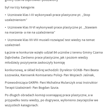
był na trzy kategorie:
• Uczniowie klas I-III wykonywali prace plastyczne pt. „Stop
uzależnieniom”
• Uczniowie klas IV-VI wykonywali prace plastyczne pt. „Stawiam
na marzenia- a nie na uzależnienia”
• Uczniowie klas VII-VIII musieli rozwiązać test wiedzy na temat
uzależnień
Łącznie w konkursie wzięło udział 84 uczniów z terenu Gminy Czarna
Dąbrówka. Zarówno prace plastyczne, jak i poziom wiedzy
młodzieży pozytywnie zaskoczyły komisję
konkursową, w skład której wchodzili: Dyrektor GCKiB- Pani Beata
Łozowska, Kierownik Komisariatu Policji- Pan Wojciech Jaśniak,
Przewodnicząca GKRPA- Pani Michalina Mularczyk oraz Instruktor
Terapii Uzależnień- Pan Bogdan Szuta.
Po długich obradach komisji oceniającej prace plastyczne, a w
przypadku testu wiedzy, po dogrywce, wyłoniono zwycięzców we
wszystkich kategoriach: