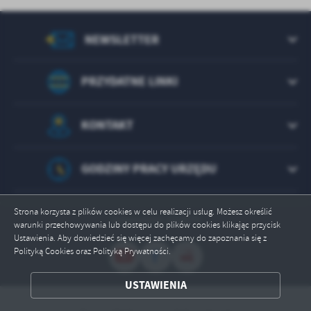
NEWSLETTER
PRZYDATNE LINKI
KONTAKT
GODZINY PRACY URZĘDU
Strona korzysta z plików cookies w celu realizacji usług. Możesz określić
Odwiedzin: 222579
warunki przechowywania lub dostępu do plików cookies klikając przycisk
Ustawienia. Aby dowiedzieć się więcej zachęcamy do zapoznania się z
Polityką Cookies oraz Polityką Prywatności.
ZAPISZ WYBRANE
USTAWIENIA