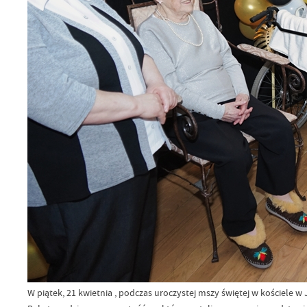
W piątek, 21 kwietnia , podczas uroczystej mszy świętej w kościele w 