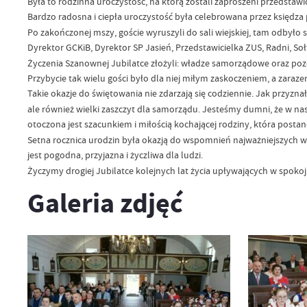
Była to rodzinna uroczystość, na którą zostali zaproszeni przedsta
Bardzo radosna i ciepła uroczystość była celebrowana przez księdza
Po zakończonej mszy, goście wyruszyli do sali wiejskiej, tam odbyło 
Dyrektor GCKiB, Dyrektor SP Jasień, Przedstawicielka ZUS, Radni, Sołty
Życzenia Szanownej Jubilatce złożyli: władze samorządowe oraz pozost
Przybycie tak wielu gości było dla niej miłym zaskoczeniem, a zaraz
Takie okazje do świętowania nie zdarzają się codziennie. Jak przyzna
ale również wielki zaszczyt dla samorządu. Jesteśmy dumni, że w nasz
otoczona jest szacunkiem i miłością kochającej rodziny, która postanow
Setna rocznica urodzin była okazją do wspomnień najważniejszych wy
jest pogodna, przyjazna i życzliwa dla ludzi.
Życzymy drogiej Jubilatce kolejnych lat życia upływających w spokoj
Galeria zdjęć