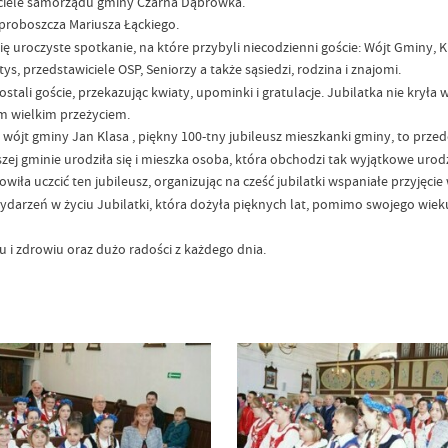
wiciele samorządu gminy Czarna Dąbrówka.
 proboszcza Mariusza Łąckiego.
się uroczyste spotkanie, na które przybyli niecodzienni goście: Wójt Gminy, 
s, przedstawiciele OSP, Seniorzy a także sąsiedzi, rodzina i znajomi.
ali goście, przekazując kwiaty, upominki i gratulacje. Jubilatka nie kryła 
em wielkim przeżyciem.
ł wójt gminy Jan Klasa , piękny 100-tny jubileusz mieszkanki gminy, to prze
ej gminie urodziła się i mieszka osoba, która obchodzi tak wyjątkowe urodz
iła uczcić ten jubileusz, organizując na cześć jubilatki wspaniałe przyjęcie 
darzeń w życiu Jubilatki, która dożyła pięknych lat, pomimo swojego wieku 
u i zdrowiu oraz dużo radości z każdego dnia.