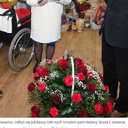
Jasieniu, odbył się jubileusz 100-nych Urodzin pani Heleny Szuta z Jasienia.