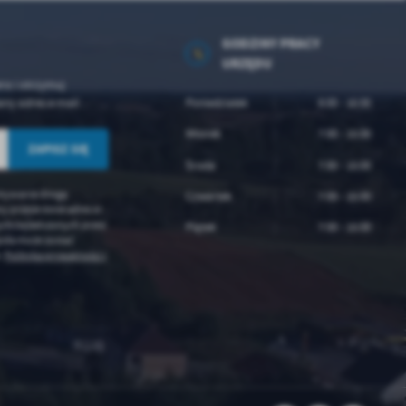
GODZINY PRACY
URZĘDU
era i otrzymuj
ny adres e-mail
Poniedziałek
8:00 - 16:00
.
Wtorek
7:00 - 15:00
Środa
7:00 - 15:00
a
mywanie drogą
Czwartek
7:00 - 15:00
y przeze mnie adres e-
cych świadczonych przez
Piątek
7:00 - 15:00
goda może zostać
e.
Polityka prywatności i
w