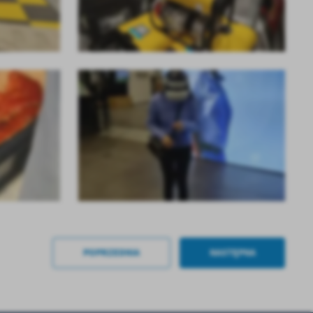
a
kom
POPRZEDNIA
NASTĘPNA
z
ci