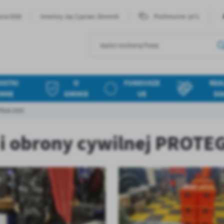
19°C
pnia 2026
Imieniny: Iza, Cyprian, Dominik
Pochmurnie
OSTKI
O
FUNDUSZE
REA
INNE
GMINIE
UE
SO
OTEGA 2025
 i obrony cywilnej PROTE