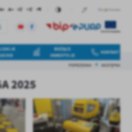
LIZACJE
BIEŻĄCE
KONTAKT
ŁECKIE
INWESTYCJE
POPRZEDNIA
NASTĘPNA
GA 2025