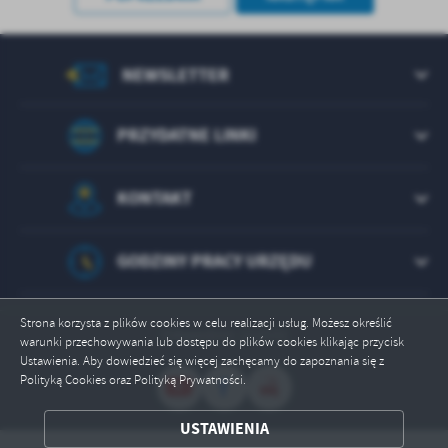
NEWSLETTER
PRZYDATNE LINKI
KONTAKT
GODZINY PRACY URZĘDU
Strona korzysta z plików cookies w celu realizacji usług. Możesz określić
Odwiedzin: 222531
warunki przechowywania lub dostępu do plików cookies klikając przycisk
Ustawienia. Aby dowiedzieć się więcej zachęcamy do zapoznania się z
Polityką Cookies oraz Polityką Prywatności.
ZAPISZ WYBRANE
USTAWIENIA
ODRZUĆ WSZYSTKIE