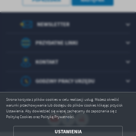
treści w postaci wiadomości, ofert, komunikatów mediów
społecznościowych.
NEWSLETTER
PRZYDATNE LINKI
KONTAKT
GODZINY PRACY URZĘDU
Strona korzysta z plików cookies w celu realizacji usług. Możesz określić
Odwiedzin: 221863
warunki przechowywania lub dostępu do plików cookies klikając przycisk
Ustawienia. Aby dowiedzieć się więcej zachęcamy do zapoznania się z
Polityką Cookies oraz Polityką Prywatności.
USTAWIENIA
ZAPISZ WYBRANE