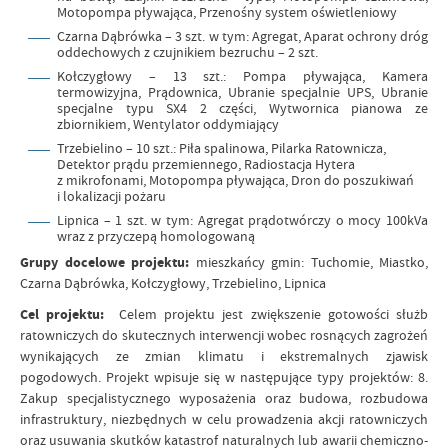
Motopompa pływająca, Przenośny system oświetleniowy
Czarna Dąbrówka – 3 szt. w tym: Agregat, Aparat ochrony dróg
oddechowych z czujnikiem bezruchu – 2 szt.
Kołczygłowy – 13 szt.: Pompa pływająca, Kamera
termowizyjna, Prądownica, Ubranie specjalnie UPS, Ubranie
specjalne typu SX4 2 części, Wytwornica pianowa ze
zbiornikiem, Wentylator oddymiający
Trzebielino – 10 szt.: Piła spalinowa, Pilarka Ratownicza,
Detektor prądu przemiennego, Radiostacja Hytera
z mikrofonami, Motopompa pływająca, Dron do poszukiwań
i lokalizacji pożaru
Lipnica – 1 szt. w tym: Agregat prądotwórczy o mocy 100kVa
wraz z przyczepą homologowaną
Grupy docelowe projektu:
mieszkańcy gmin: Tuchomie, Miastko,
Czarna Dąbrówka, Kołczygłowy, Trzebielino, Lipnica
Cel projektu:
Celem projektu jest zwiększenie gotowości służb
ratowniczych do skutecznych interwencji wobec rosnących zagrożeń
wynikających ze zmian klimatu i ekstremalnych zjawisk
pogodowych. Projekt wpisuje się w następujące typy projektów: 8.
Zakup specjalistycznego wyposażenia oraz budowa, rozbudowa
infrastruktury, niezbędnych w celu prowadzenia akcji ratowniczych
oraz usuwania skutków katastrof naturalnych lub awarii chemiczno-