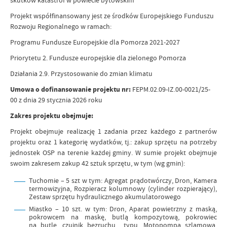
Projekt współfinansowany jest ze środków Europejskiego Funduszu
Rozwoju Regionalnego w ramach:
Programu Fundusze Europejskie dla Pomorza 2021-2027
Priorytetu 2. Fundusze europejskie dla zielonego Pomorza
Działania 2.9. Przystosowanie do zmian klimatu
Umowa o dofinansowanie projektu nr:
FEPM.02.09-IZ.00-0021/25-
00 z dnia 29 stycznia 2026 roku
Zakres projektu obejmuje:
Projekt obejmuje realizację 1 zadania przez każdego z partnerów
projektu oraz 1 kategorię wydatków, tj.: zakup sprzętu na potrzeby
jednostek OSP na terenie każdej gminy. W sumie projekt obejmuje
swoim zakresem zakup 42 sztuk sprzętu, w tym (wg gmin):
Tuchomie – 5 szt w tym: Agregat prądotwórczy, Dron, Kamera
termowizyjna, Rozpieracz kolumnowy (cylinder rozpierający),
Zestaw sprzętu hydraulicznego akumulatorowego
Miastko – 10 szt. w tym: Dron, Aparat powietrzny z maską,
pokrowcem na maskę, butlą kompozytową, pokrowiec
na butlę, czujnik bezruchu
typu, Motopompa szlamowa,