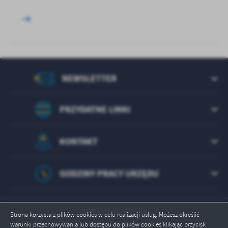
NEWSLETTER
PRZYDATNE LINKI
KONTAKT
GODZINY PRACY URZĘDU
Odwiedzin: 222154
Strona korzysta z plików cookies w celu realizacji usług. Możesz określić
warunki przechowywania lub dostępu do plików cookies klikając przycisk
Online: 8