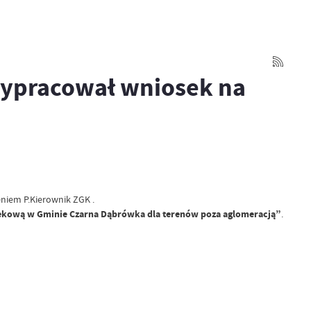
wypracował wniosek na
niem P.Kierownik ZGK .
ekową w Gminie Czarna Dąbrówka dla terenów poza aglomeracją”
.