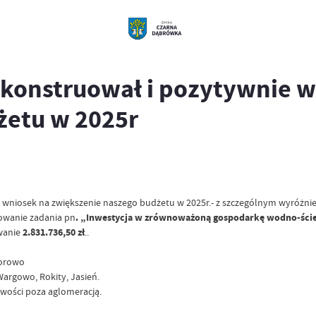
 skonstruował i pozytywnie 
żetu w 2025r
wniosek na zwiększenie naszego budżetu w 2025r.- z szczególnym wyróżnie
owanie zadania pn
. „Inwestycja w zrównoważoną gospodarkę wodno-ści
wanie
2.831.736,50 zł
..
korowo
argowo, Rokity, Jasień.
wości poza aglomeracją.