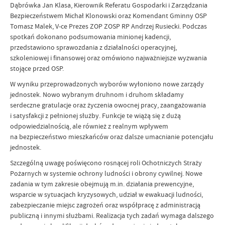
Dąbrówka Jan Klasa, Kierownik Referatu Gospodarki i Zarządzania
Bezpieczeństwem Michał Klonowski oraz Komendant Gminny OSP
Tomasz Malek, V-ce Prezes ZOP ZOSP RP Andrzej Rusiecki. Podczas
spotkań dokonano podsumowania minionej kadencji,
przedstawiono sprawozdania z działalności operacyjnej,
szkoleniowej i finansowej oraz omówiono najważniejsze wyzwania
stojące przed OSP.
W wyniku przeprowadzonych wyborów wyłoniono nowe zarządy
jednostek. Nowo wybranym druhnom i druhom składamy
serdeczne gratulacje oraz życzenia owocnej pracy, zaangażowania
i satysfakcji z pełnionej służby. Funkcje te wiążą się z dużą
odpowiedzialnością, ale również z realnym wpływem
na bezpieczeństwo mieszkańców oraz dalsze umacnianie potencjału
jednostek.
Szczególną uwagę poświęcono rosnącej roli Ochotniczych Straży
Pożarnych w systemie ochrony ludności i obrony cywilnej. Nowe
zadania w tym zakresie obejmują m.in. działania prewencyjne,
wsparcie w sytuacjach kryzysowych, udział w ewakuacji ludności,
zabezpieczanie miejsc zagrożeń oraz współpracę z administracją
publiczną i innymi służbami. Realizacja tych zadań wymaga dalszego