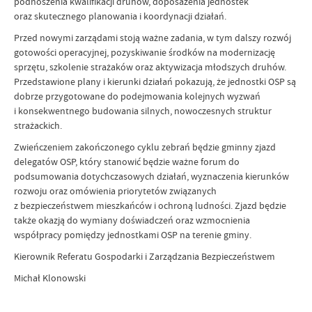
podnoszenia kwalifikacji druhów, doposażenia jednostek
oraz skutecznego planowania i koordynacji działań.
Przed nowymi zarządami stoją ważne zadania, w tym dalszy rozwój
gotowości operacyjnej, pozyskiwanie środków na modernizację
sprzętu, szkolenie strażaków oraz aktywizacja młodszych druhów.
Przedstawione plany i kierunki działań pokazują, że jednostki OSP są
dobrze przygotowane do podejmowania kolejnych wyzwań
i konsekwentnego budowania silnych, nowoczesnych struktur
strażackich.
Zwieńczeniem zakończonego cyklu zebrań będzie gminny zjazd
delegatów OSP, który stanowić będzie ważne forum do
podsumowania dotychczasowych działań, wyznaczenia kierunków
rozwoju oraz omówienia priorytetów związanych
z bezpieczeństwem mieszkańców i ochroną ludności. Zjazd będzie
także okazją do wymiany doświadczeń oraz wzmocnienia
współpracy pomiędzy jednostkami OSP na terenie gminy.
Kierownik Referatu Gospodarki i Zarządzania Bezpieczeństwem
Michał Klonowski