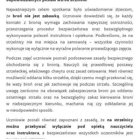
Najważniejszym celem spotkania było uświadomienie dzieciom,
że
broń nie jest zabawką
. Uczniowie dowiedzieli się, że każdy
kontakt z bronią wymaga zachowania najwyższej ostrożności,
przestrzegania procedur bezpieczeństwa oraz bezwzględnego
wykonywania poleceń instruktora i opiekuna. Podkreślono, że na
strzelnicy nie ma miejsca na samowolę – wszystkie czynności
wykonuje się wyłącznie na wyraźne polecenie prowadzącego zajęcia.
Podczas zajęć uczniowie poznali podstawowe zasady bezpiecznego
obchodzenia się z bronią. Nauczyli się prawidłowej postawy
strzeleckiej, właściwego chwytu oraz zasad celowania. Mieli również
możliwość oddania kilku strzałów, dzięki czemu mogli przekonać się,
ile waży broń oraz jak zachowuje się podczas strzału. Szczególną
uwagę zwrócono na obowiązek zabezpieczenia broni po oddaniu
ostatniego strzału oraz na bezwzględny zakaz kierowania broni
w niebezpiecznym kierunku, machania nią czy odkładania jej
w nieodpowiedni sposób.
Uczniowie zostali również zapoznani z zasadą, że
na strzelnicy
można przebywać wyłącznie pod opieką nauczyciela
oraz instruktora
, a bezpieczeństwo wszystkich uczestników jest