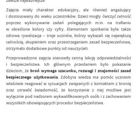
zawsze najważniejsze.
Zajęcia miały charakter edukacyjny, ale również angażujący
i dostosowany do wieku uczestników. Dzieci mogły ćwiczyć celność
poprzez wykonywanie zadań polegających m.in. na trafianiu
w określone kolory czy cyfry. Elementem spotkania była także
zdrowa rywalizacja – troje uczniów, którzy wykazali się największą
celnością, skupieniem oraz przestrzeganiem zasad bezpieczeństwa,
otrzymało dodatkowe punkty od nauczycieli.
Przeprowadzone zajęcia stanowiły cenną lekcję odpowiedzialności
i bezpieczeństwa. Ich głównym przesłaniem było pokazanie
dzieciom, że
broń wymaga szacunku, rozwagi i znajomości zasad
bezpiecznego użytkowania
. Zdobyta wiedza ma pomóc uczniom
właściwie reagować w sytuacjach związanych z kontaktem z bronią
oraz utrwalić świadomość, że korzystanie z niej możliwe jest
wyłącznie pod nadzorem wykwalifikowanych osób i z zachowaniem
wszystkich obowiązujących procedur bezpieczeństwa.