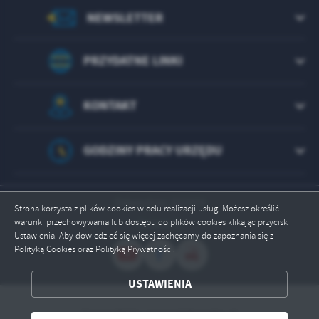
NEWSLETTER
PRZYDATNE LINKI
KONTAKT
GODZINY PRACY URZĘDU
Odwiedzin: 221973
Strona korzysta z plików cookies w celu realizacji usług. Możesz określić
warunki przechowywania lub dostępu do plików cookies klikając przycisk
Online: 1
Ustawienia. Aby dowiedzieć się więcej zachęcamy do zapoznania się z
Polityką Cookies oraz Polityką Prywatności.
ZAPISZ WYBRANE
USTAWIENIA
ODRZUĆ WSZYSTKIE
Copyright by czarnadabrowka.pl