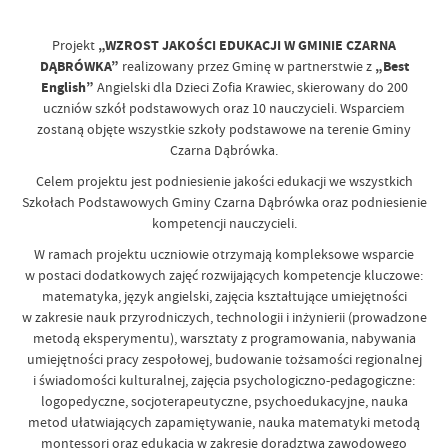
Projekt
„WZROST JAKOŚCI EDUKACJI W GMINIE CZARNA
DĄBRÓWKA”
realizowany przez Gminę w partnerstwie z
„Best
English”
Angielski dla Dzieci Zofia Krawiec, skierowany do 200
uczniów szkół podstawowych oraz 10 nauczycieli. Wsparciem
zostaną objęte wszystkie szkoły podstawowe na terenie Gminy
Czarna Dąbrówka.
Celem projektu jest podniesienie jakości edukacji we wszystkich
Szkołach Podstawowych Gminy Czarna Dąbrówka oraz podniesienie
kompetencji nauczycieli.
W ramach projektu uczniowie otrzymają kompleksowe wsparcie
w postaci dodatkowych zajęć rozwijających kompetencje kluczowe:
matematyka, język angielski, zajęcia kształtujące umiejętności
w zakresie nauk przyrodniczych, technologii i inżynierii (prowadzone
metodą eksperymentu), warsztaty z programowania, nabywania
umiejętności pracy zespołowej, budowanie tożsamości regionalnej
i świadomości kulturalnej, zajęcia psychologiczno-pedagogiczne:
logopedyczne, socjoterapeutyczne, psychoedukacyjne, nauka
metod ułatwiających zapamiętywanie, nauka matematyki metodą
montessori oraz edukacja w zakresie doradztwa zawodowego