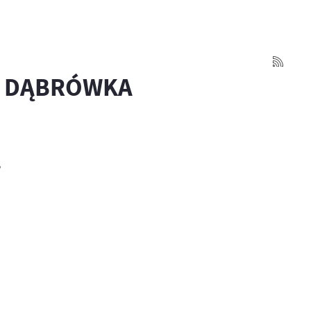
A DĄBRÓWKA
”