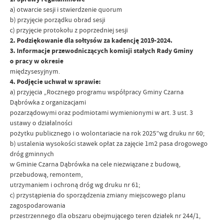
a) otwarcie sesji i stwierdzenie quorum
b) przyjęcie porządku obrad sesji
c) przyjęcie protokołu z poprzedniej sesji
2. Podziękowanie dla sołtysów za kadencję 2019-2024.
3. Informacje przewodniczących komisji stałych Rady Gminy
o pracy w okresie
międzysesyjnym.
4. Podjęcie uchwał w sprawie:
a) przyjęcia „Rocznego programu współpracy Gminy Czarna
Dąbrówka z organizacjami
pozarządowymi oraz podmiotami wymienionymi w art. 3 ust. 3
ustawy o działalności
pożytku publicznego i o wolontariacie na rok 2025”wg druku nr 60;
b) ustalenia wysokości stawek opłat za zajęcie 1m2 pasa drogowego
dróg gminnych
w Gminie Czarna Dąbrówka na cele niezwiązane z budową,
przebudową, remontem,
utrzymaniem i ochroną dróg wg druku nr 61;
c) przystąpienia do sporządzenia zmiany miejscowego planu
zagospodarowania
przestrzennego dla obszaru obejmującego teren działek nr 244/1,