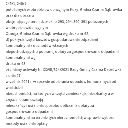
245/1, 246/1
położonych w obrębie ewidencyjnym Kozy, Gmina Czarna Dąbrówka
oraz dla obszaru
obejmującego teren działek nr 293, 294, 390, 391 położonych
w obrębie ewidencyjnym
Otnoga, Gmina Czarna Dąbrówka wg druku nr 62;
d) pokrycia części kosztów gospodarowania odpadami
komunalnymi z dochodów własnych
niepochodzących z pobranej opłaty za gospodarowanie odpadami
komunalnymi wg
druku nr 63;
e) zmiany uchwały Nr XXVIII/324/2021 Rady Gminy Czarna Dąbrówka
z dnia 27
września 2021 r. w sprawie odbierania odpadów komunalnych od
właścicieli
nieruchomości, na których w części zamieszkują mieszkańcy a w
części nie zamieszkują
mieszkańcy i ustalenia sposobu obliczania opłaty za
gospodarowania odpadami
komunalnymi na terenie tych nieruchomości; w sprawie wyboru
metody ustalenia opłaty