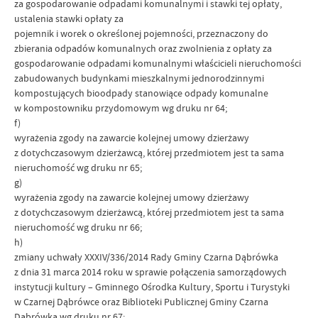
za gospodarowanie odpadami komunalnymi i stawki tej opłaty,
ustalenia stawki opłaty za
pojemnik i worek o określonej pojemności, przeznaczony do
zbierania odpadów komunalnych oraz zwolnienia z opłaty za
gospodarowanie odpadami komunalnymi właścicieli nieruchomości
zabudowanych budynkami mieszkalnymi jednorodzinnymi
kompostujących bioodpady stanowiące odpady komunalne
w kompostowniku przydomowym wg druku nr 64;
f)
wyrażenia zgody na zawarcie kolejnej umowy dzierżawy
z dotychczasowym dzierżawcą, której przedmiotem jest ta sama
nieruchomość wg druku nr 65;
g)
wyrażenia zgody na zawarcie kolejnej umowy dzierżawy
z dotychczasowym dzierżawcą, której przedmiotem jest ta sama
nieruchomość wg druku nr 66;
h)
zmiany uchwały XXXIV/336/2014 Rady Gminy Czarna Dąbrówka
z dnia 31 marca 2014 roku w sprawie połączenia samorządowych
instytucji kultury – Gminnego Ośrodka Kultury, Sportu i Turystyki
w Czarnej Dąbrówce oraz Biblioteki Publicznej Gminy Czarna
Dąbrówka wg druku nr 67;