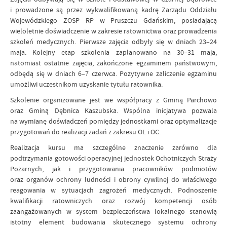
i prowadzone są przez wykwalifikowaną kadrę Zarządu Oddziału
Wojewódzkiego ZOSP RP w Pruszczu Gdańskim, posiadającą
wieloletnie doświadczenie w zakresie ratownictwa oraz prowadzenia
szkoleń medycznych. Pierwsze zajęcia odbyły się w dniach 23–24
maja. Kolejny etap szkolenia zaplanowano na 30–31 maja,
natomiast ostatnie zajęcia, zakończone egzaminem państwowym,
odbędą się w dniach 6–7 czerwca. Pozytywne zaliczenie egzaminu
umożliwi uczestnikom uzyskanie tytułu ratownika.
Szkolenie organizowane jest we współpracy z Gminą Parchowo
oraz Gminą Dębnica Kaszubska. Wspólna inicjatywa pozwala
na wymianę doświadczeń pomiędzy jednostkami oraz optymalizacje
przygotowań do realizacji zadań z zakresu OL i OC.
Realizacja kursu ma szczególne znaczenie zarówno dla
podtrzymania gotowości operacyjnej jednostek Ochotniczych Straży
Pożarnych, jak i przygotowania pracowników podmiotów
oraz organów ochrony ludności i obrony cywilnej do właściwego
reagowania w sytuacjach zagrożeń medycznych. Podnoszenie
kwalifikacji ratowniczych oraz rozwój kompetencji osób
zaangażowanych w system bezpieczeństwa lokalnego stanowią
istotny element budowania skutecznego systemu ochrony