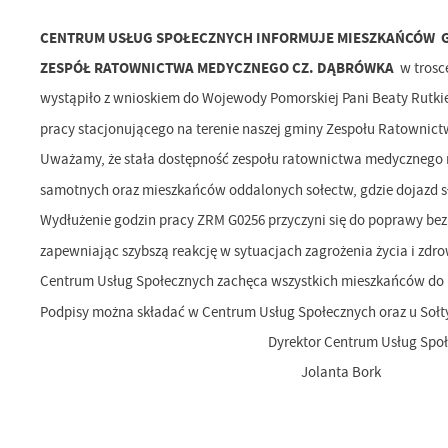
CENTRUM USŁUG SPOŁECZNYCH INFORMUJE MIESZKAŃCÓW
ZESPÓŁ RATOWNICTWA MEDYCZNEGO CZ. DĄBRÓWKA
w trosc
wystąpiło z wnioskiem do Wojewody Pomorskiej Pani Beaty Rutk
pracy stacjonującego na terenie naszej gminy Zespołu Ratownict
Uważamy, że stała dostępność zespołu ratownictwa medycznego m
samotnych oraz mieszkańców oddalonych sołectw, gdzie dojazd s
Wydłużenie godzin pracy ZRM G0256 przyczyni się do poprawy bez
zapewniając szybszą reakcję w sytuacjach zagrożenia życia i zdro
Centrum Usług Społecznych zachęca wszystkich mieszkańców do po
Podpisy można składać w Centrum Usług Społecznych oraz u Sołtys
Dyrektor Centrum Usług Społecz
Jolanta Bork