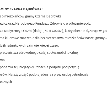
GMINY CZARNA DĄBRÓWKA:
e o mieszkańców gminy Czarna Dąbrówka
iewicz oraz Narodowego Funduszu Zdrowia o wydłużenie godzin
wa Medycznego G0256 (dalej: „ZRM G0256”), który obecnie dyżuruje w god
a kluczowe znaczenie dla bezpieczeństwa mieszkańców naszej gminy – s
łużb ratunkowych zajmuje więcej czasu.
pieczeństwa zdrowotnego całej społeczności lokalnej,
wia.
parcia tej inicjatywy i złożenia podpisu pod petycją.
ów. Należy złożyć podpis jeden raz przez osobę pełnoletnią.
nych