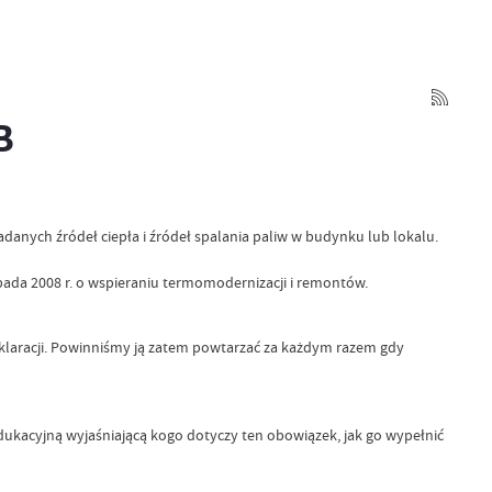
B
adanych źródeł ciepła i źródeł spalania paliw w budynku lub lokalu.
opada 2008 r. o wspieraniu termomodernizacji i remontów.
klaracji. Powinniśmy ją zatem powtarzać za każdym razem gdy
kacyjną wyjaśniającą kogo dotyczy ten obowiązek, jak go wypełnić