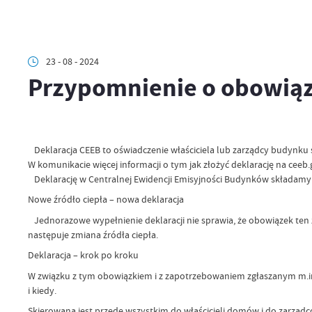
23 - 08 - 2024
Przypomnienie o obowiąz
Deklaracja CEEB to oświadczenie właściciela lub zarządcy budynku s
W komunikacie więcej informacji o tym jak złożyć deklarację na ceeb.
Deklarację w Centralnej Ewidencji Emisyjności Budynków składamy o
Nowe źródło ciepła – nowa deklaracja
Jednorazowe wypełnienie deklaracji nie sprawia, że obowiązek ten
następuje zmiana źródła ciepła.
Deklaracja – krok po kroku
W związku z tym obowiązkiem i z zapotrzebowaniem zgłaszanym m.in
i kiedy.
Skierowana jest przede wszystkim do właścicieli domów i do zarząd