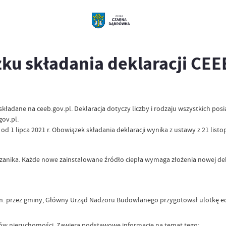
ku składania deklaracji CEE
kładane na ceeb.gov.pl. Deklaracja dotyczy liczby i rodzaju wszystkich posi
gov.pl.
d 1 lipca 2021 r. Obowiązek składania deklaracji wynika z ustawy z 21 list
 zanika. Każde nowe zainstalowane źródło ciepła wymaga złożenia nowej de
. przez gminy, Główny Urząd Nadzoru Budowlanego przygotował ulotkę edu
ców nieruchomości. Zawiera podstawowe informacje na temat tego: