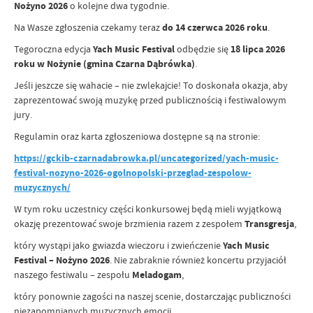
Nożyno 2026
o kolejne dwa tygodnie.
Na Wasze zgłoszenia czekamy teraz
do 14 czerwca 2026 roku
.
Tegoroczna edycja
Yach Music Festival
odbędzie się
18 lipca 2026
roku w Nożynie (gmina Czarna Dąbrówka)
.
Jeśli jeszcze się wahacie – nie zwlekajcie! To doskonała okazja, aby
zaprezentować swoją muzykę przed publicznością i festiwalowym
jury.
Regulamin oraz karta zgłoszeniowa dostępne są na stronie:
https://gckib-czarnadabrowka.pl/uncategorized/yach-music-
festival-nozyno-2026-ogolnopolski-przeglad-zespolow-
muzycznych/
W tym roku uczestnicy części konkursowej będą mieli wyjątkową
okazję prezentować swoje brzmienia razem z zespołem
Transgresja
,
który wystąpi jako gwiazda wieczoru i zwieńczenie
Yach Music
Festival – Nożyno 2026
. Nie zabraknie również koncertu przyjaciół
naszego festiwalu – zespołu
Meladogam
,
który ponownie zagości na naszej scenie, dostarczając publiczności
niezapomnianych muzycznych emocji.