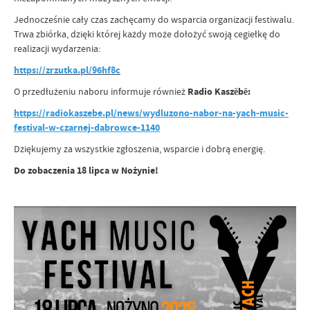
Jednocześnie cały czas zachęcamy do wsparcia organizacji festiwalu.
Trwa zbiórka, dzięki której każdy może dołożyć swoją cegiełkę do
realizacji wydarzenia:
https://zrzutka.pl/96hf8c
O przedłużeniu naboru informuje również
Radio Kaszëbë:
https://radiokaszebe.pl/news/wydluzono-nabor-na-yach-music-
festival-w-czarnej-dabrowce-1140
Dziękujemy za wszystkie zgłoszenia, wsparcie i dobrą energię.
Do zobaczenia 18 lipca w Nożynie!