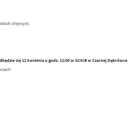
stkich chętnych,
dbędzie się
12 kwietnia o godz. 11:00 w GCKiB w Czarnej Dąbrówce
.
ronach!