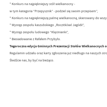
* Konkurs na najpiękniejszy stół wielkanocny -
w tym kategoria “Przepysznik” - podziel się swoim przepisem”,
* Konkurs na najpiękniejszą palmę wielkanocną, skierowany do wszy
* Występ zespołu kaszubskiego „Roczitkòwé Jagòdë”,
* Występ zespołu ludowego “Klęcinianki”,
* Biesiadowanie z Rafałem Przybyło.
Tegoroczna edycja Gminnych Prezentacji Stołów Wielkanocnych o
Regulamin udziału oraz karty zgłoszenia już niedługo na naszych st
Śledźcie nas, by być na bieżąco.