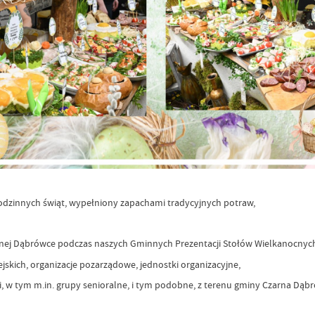
dzinnych świąt, wypełniony zapachami tradycyjnych potraw,
arnej Dąbrówce podczas naszych Gminnych Prezentacji Stołów Wielkanocny
skich, organizacje pozarządowe, jednostki organizacyjne,
ci, w tym m.in. grupy senioralne, i tym podobne, z terenu gminy Czarna Dą