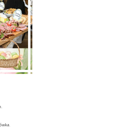
ch.
brówka.