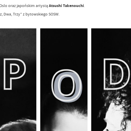
Oslo oraz japońskim artystą
Atsushi Takenouchi
.
Raz, Dwa, Trzy” z bytowskiego SOSW.