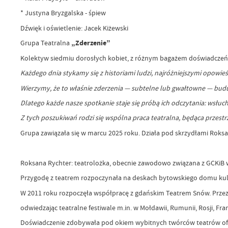
* Justyna Bryzgalska - śpiew
Dźwięk i oświetlenie: Jacek Kiżewski
Grupa Teatralna
„Zderzenie”
Kolektyw siedmiu dorosłych kobiet, z różnym bagażem doświadczeń, 
Każdego dnia stykamy się z historiami ludzi, najróżniejszymi opowieś
Wierzymy, że to właśnie zderzenia — subtelne lub gwałtowne — budu
Dlatego każde nasze spotkanie staje się próbą ich odczytania: wsłuch
Z tych poszukiwań rodzi się wspólna praca teatralna, będąca przestr
Grupa zawiązała się w marcu 2025 roku. Działa pod skrzydłami Roks
Roksana Rychter: teatrolożka, obecnie zawodowo związana z GCKiB 
Przygodę z teatrem rozpoczynała na deskach bytowskiego domu kul
W 2011 roku rozpoczęła współpracę z gdańskim Teatrem Snów. Przez p
odwiedzając teatralne festiwale m.in. w Mołdawii, Rumunii, Rosji, Fra
Doświadczenie zdobywała pod okiem wybitnych twórców teatrów offo