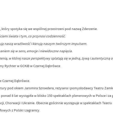
który spotyka się we wspólnej przestrzeni pod nazwą Zderzenie.
ciami świata i tym, co przynosi codzienność.
ją naszą wrażliwość i kierują naszym twórczym impulsem.
aniem się w sens, emocje i niewidoczne napięcia.
zenią, w której nasze perspektywy splatają się w jedną, żywą i autentyczną 
any Rychter w GCKiB w Czarnej Dąbrówce.
w Czarnej Dąbrówce.
tury pod okiem Jaromira Szroedera, reżysera i pomysłodawcy Teatru Zamk
onad 8 lat wystąpiła w blisko 150 spektaklach plenerowych w Polsce i za g
ncji, Chorwacji i Ukrainie. Obecnie gościnnie występuje w spektaklach Teatru 
wych z Polski i zagranicy.