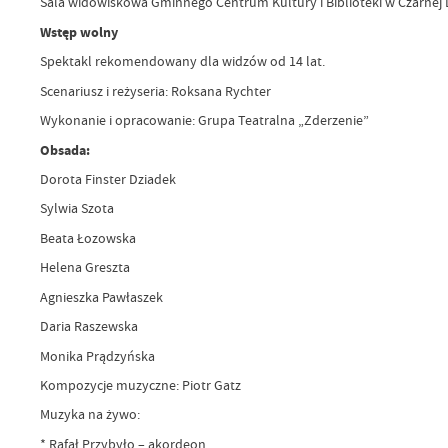
Sala widowiskowa Gminnego Centrum Kultury i Biblioteki w Czarnej
Wstęp wolny
Spektakl rekomendowany dla widzów od 14 lat.
Scenariusz i reżyseria: Roksana Rychter
Wykonanie i opracowanie: Grupa Teatralna „Zderzenie”
Obsada:
Dorota Finster Dziadek
Sylwia Szota
Beata Łozowska
Helena Greszta
Agnieszka Pawłaszek
Daria Raszewska
Monika Prądzyńska
Kompozycje muzyczne: Piotr Gatz
Muzyka na żywo:
* Rafał Przybyło – akordeon