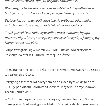
opowieściami świata i tym, co przynosi codzienność.
Wierzymy, że to właśnie zderzenia — subtelne lub gwałtowne —
budują naszą wrażliwość i kierują naszym twórczym impulsem.
Dlatego każde nasze spotkanie staje się próbą ich odczytania:
wsłuchaniem się w sens, emocje i niewidoczne napięcia.
Z tych poszukiwań rodzi się wspólna praca teatralna, będąca
przestrzenią, w której nasze perspektywy splatają się w jedną, żywą
i autentyczną opowieść.
Grupa zawiązała się w marcu 2025 roku. Działa pod skrzydłami
Roksany Rychter w GCKiB w Czarnej Dąbrówce.
Roksana Rychter: teatrolożka, obecnie zawodowo związana z GCKiB
w Czarnej Dąbrówce.
Przygodę z teatrem rozpoczynała na deskach bytowskiego domu
kultury pod okiem Jaromira Szroedera, reżysera i pomysłodawcy
Teatru Zamkowa 2.
W 2011 roku rozpoczęła współpracę z gdańskim Teatrem Snów.
Przez ponad 8 lat wystąpiła w blisko 150 spektaklach plenerowych