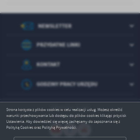
NEWSLETTER
PRZYDATNE LINKI
KONTAKT
GODZINY PRACY URZĘDU
Odwiedzin: 222252
Strona korzysta z plików cookies w celu realizacji usług. Możesz określić
warunki przechowywania lub dostępu do plików cookies klikając przycisk
Online: 8
Ustawienia. Aby dowiedzieć się więcej zachęcamy do zapoznania się z
Polityką Cookies oraz Polityką Prywatności.
ZAPISZ WYBRANE