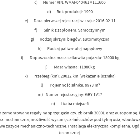
c) Numer VIN: WMAF040461M111600
d) Rok produkcji: 1990
e) Data pierwszej rejestracji w kraju: 2016-02-11
f) Silnik z zapłonem: Samoczynnym
g) Rodzaj skrzyni biegów: automatyczna
h) Rodzaj paliwa: olej napędowy
i) Dopuszczalna masa całkowita pojazdu: 18000 kg
j) Masa własna: 11880kg
k) Przebieg (km): 20012 km (wskazanie licznika)
l) Pojemność silnika: 9973 m³
m) Numer rejestracyjny: GBY 1V17
n) Liczba miejsc: 6
a zamontowane regały na sprzęt gaśniczy, zbiornik 3000L oraz autopompę.
echaniczna, możliwość wysunięcia łańcuchów pod tylną osia, wbudowana l
e zużycie mechaniczno-techniczne. Instalacja elektryczna kompletna. Ogó
technicznej.