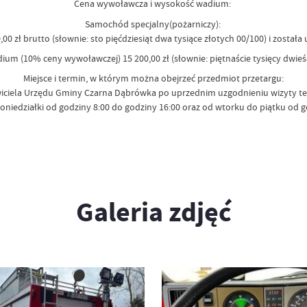
Cena wywoławcza i wysokość wadium:
Samochód specjalny(pożarniczy):
zł brutto (słownie: sto pięćdziesiąt dwa tysiące złotych 00/100) i została 
 (10% ceny wywoławczej) 15 200,00 zł (słownie: piętnaście tysięcy dwieśc
Miejsce i termin, w którym można obejrzeć przedmiot przetargu:
ciela Urzędu Gminy Czarna Dąbrówka po uprzednim uzgodnieniu wizyty telef
iedziałki od godziny 8:00 do godziny 16:00 oraz od wtorku do piątku od go
Galeria zdjęć