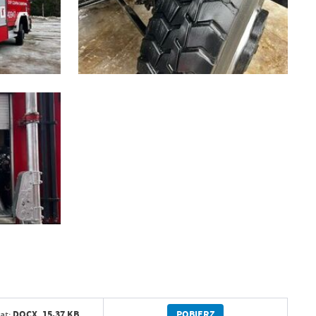
POBIERZ
DOCX,
15.37 KB
at: