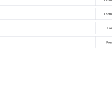
Form
Fo
For