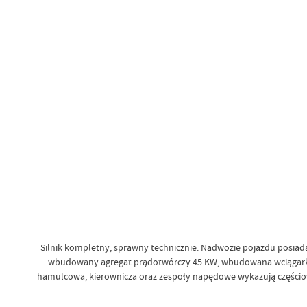
Silnik kompletny, sprawny technicznie. Nadwozie pojazdu posiad
wbudowany agregat prądotwórczy 45 KW, wbudowana wciągarka m
hamulcowa, kierownicza oraz zespoły napędowe wykazują częściow