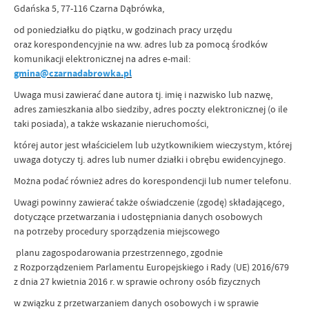
Gdańska 5, 77-116 Czarna Dąbrówka,
od poniedziałku do piątku, w godzinach pracy urzędu
oraz korespondencyjnie na ww. adres lub za pomocą środków
komunikacji elektronicznej na adres e-mail:
gmina@czarnadabrowka.pl
Uwaga musi zawierać dane autora tj. imię i nazwisko lub nazwę,
adres zamieszkania albo siedziby, adres poczty elektronicznej (o ile
taki posiada), a także wskazanie nieruchomości,
której autor jest właścicielem lub użytkownikiem wieczystym, której
uwaga dotyczy tj. adres lub numer działki i obrębu ewidencyjnego.
Można podać również adres do korespondencji lub numer telefonu.
Uwagi powinny zawierać także oświadczenie (zgodę) składającego,
dotyczące przetwarzania i udostępniania danych osobowych
na potrzeby procedury sporządzenia miejscowego
planu zagospodarowania przestrzennego, zgodnie
z Rozporządzeniem Parlamentu Europejskiego i Rady (UE) 2016/679
z dnia 27 kwietnia 2016 r. w sprawie ochrony osób fizycznych
w związku z przetwarzaniem danych osobowych i w sprawie