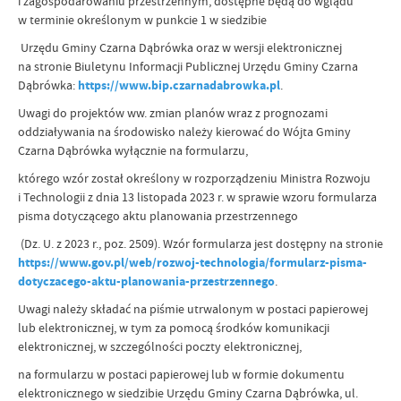
i zagospodarowaniu przestrzennym, dostępne będą do wglądu
w terminie określonym w punkcie 1 w siedzibie
Urzędu Gminy Czarna Dąbrówka oraz w wersji elektronicznej
na stronie Biuletynu Informacji Publicznej Urzędu Gminy Czarna
Dąbrówka:
https://www.bip.czarnadabrowka.pl
.
Uwagi do projektów ww. zmian planów wraz z prognozami
oddziaływania na środowisko należy kierować do Wójta Gminy
Czarna Dąbrówka wyłącznie na formularzu,
którego wzór został określony w rozporządzeniu Ministra Rozwoju
i Technologii z dnia 13 listopada 2023 r. w sprawie wzoru formularza
pisma dotyczącego aktu planowania przestrzennego
(Dz. U. z 2023 r., poz. 2509). Wzór formularza jest dostępny na stronie
https://www.gov.pl/web/rozwoj-technologia/formularz-pisma-
dotyczacego-aktu-planowania-przestrzennego
.
Uwagi należy składać na piśmie utrwalonym w postaci papierowej
lub elektronicznej, w tym za pomocą środków komunikacji
elektronicznej, w szczególności poczty elektronicznej,
na formularzu w postaci papierowej lub w formie dokumentu
elektronicznego w siedzibie Urzędu Gminy Czarna Dąbrówka, ul.