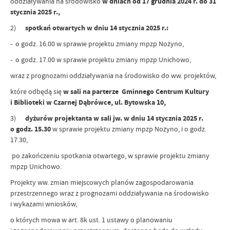
oddziaływania na środowisko
w dniach od 17 grudnia 2024 r. do 31
stycznia 2025 r.,
2)
spotkań otwartych w dniu 14 stycznia 2025 r.:
- o godz. 16.00 w sprawie projektu zmiany mpzp Nożyno,
- o godz. 17.00 w sprawie projektu zmiany mpzp Unichowo,
wraz z prognozami oddziaływania na środowisko do ww. projektów,
które odbędą się
w sali na parterze Gminnego Centrum Kultury
i Biblioteki w Czarnej Dąbrówce, ul. Bytowska 10,
3)
dyżurów projektanta w sali jw. w dniu 14 stycznia 2025 r.
o godz. 15.30
w sprawie projektu zmiany mpzp Nożyno, i o godz.
17.30,
po zakończeniu spotkania otwartego, w sprawie projektu zmiany
mpzp Unichowo.
Projekty ww. zmian miejscowych planów zagospodarowania
przestrzennego wraz z prognozami oddziaływania na środowisko
i wykazami wniosków,
o których mowa w art. 8k ust. 1 ustawy o planowaniu