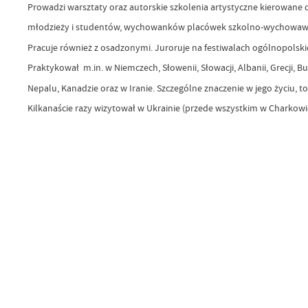
Prowadzi warsztaty oraz autorskie szkolenia artystyczne kierowane
młodzieży i studentów, wychowanków placówek szkolno-wychowawc
Pracuje również z osadzonymi. Juroruje na festiwalach ogólnopolskic
Praktykował m.in. w Niemczech, Słowenii, Słowacji, Albanii, Grecji, Buł
Nepalu, Kanadzie oraz w Iranie. Szczególne znaczenie w jego życiu, t
Kilkanaście razy wizytował w Ukrainie (przede wszystkim w Charkowie