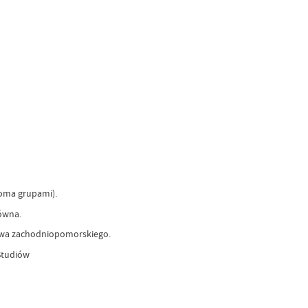
koma grupami).
ówna.
ztwa zachodniopomorskiego.
Studiów