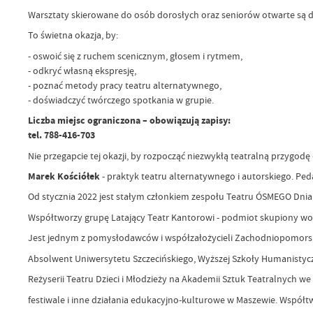
Warsztaty skierowane do osób dorosłych oraz seniorów otwarte są dl
To świetna okazja, by:
- oswoić się z ruchem scenicznym, głosem i rytmem,
- odkryć własną ekspresję,
- poznać metody pracy teatru alternatywnego,
- doświadczyć twórczego spotkania w grupie.
Liczba miejsc ograniczona – obowiązują zapisy:
tel. 788-416-703
Nie przegapcie tej okazji, by rozpocząć niezwykłą teatralną przygodę
Marek Kościółek
- praktyk teatru alternatywnego i autorskiego. Peda
Od stycznia 2022 jest stałym członkiem zespołu Teatru ÓSMEGO Dnia w
Współtworzy grupę Latający Teatr Kantorowi - podmiot skupiony wok
Jest jednym z pomysłodawców i współzałożycieli Zachodniopomorski
Absolwent Uniwersytetu Szczecińskiego, Wyższej Szkoły Humanistyc
Reżyserii Teatru Dzieci i Młodzieży na Akademii Sztuk Teatralnych w
festiwale i inne działania edukacyjno-kulturowe w Maszewie. Współt