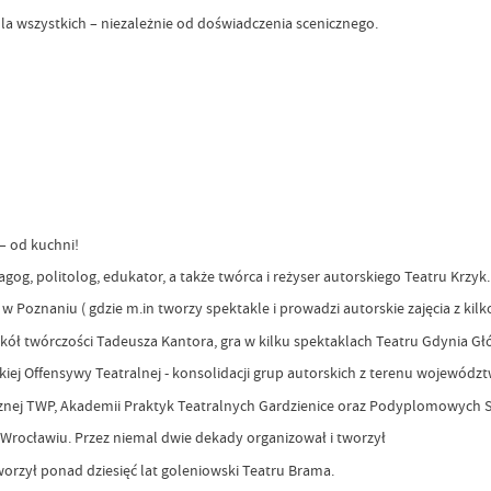
a wszystkich – niezależnie od doświadczenia scenicznego.
 – od kuchni!
gog, politolog, edukator, a także twórca i reżyser autorskiego Teatru Krzyk.
 Poznaniu ( gdzie m.in tworzy spektakle i prowadzi autorskie zajęcia z kil
ół twórczości Tadeusza Kantora, gra w kilku spektaklach Teatru Gdynia Gł
ej Offensywy Teatralnej - konsolidacji grup autorskich z terenu wojewód
znej TWP, Akademii Praktyk Teatralnych Gardzienice oraz Podyplomowych 
e Wrocławiu. Przez niemal dwie dekady organizował i tworzył
worzył ponad dziesięć lat goleniowski Teatru Brama.