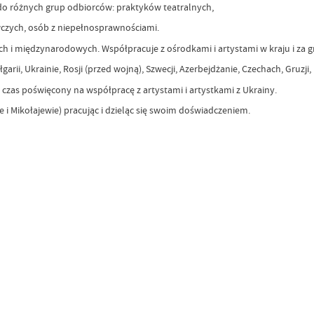
 do różnych grup odbiorców: praktyków teatralnych,
zych, osób z niepełnosprawnościami.
h i międzynarodowych. Współpracuje z ośrodkami i artystami w kraju i za g
garii, Ukrainie, Rosji (przed wojną), Szwecji, Azerbejdżanie, Czechach, Gruzji,
o czas poświęcony na współpracę z artystami i artystkami z Ukrainy.
 i Mikołajewie) pracując i dzieląc się swoim doświadczeniem.