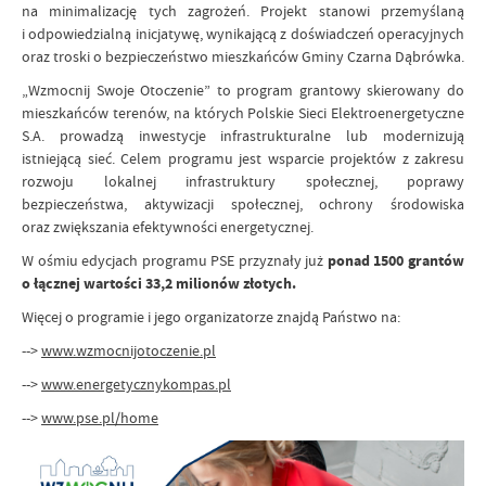
na minimalizację tych zagrożeń. Projekt stanowi przemyślaną
i odpowiedzialną inicjatywę, wynikającą z doświadczeń operacyjnych
oraz troski o bezpieczeństwo mieszkańców Gminy Czarna Dąbrówka.
„Wzmocnij Swoje Otoczenie” to program grantowy skierowany do
mieszkańców terenów, na których Polskie Sieci Elektroenergetyczne
S.A. prowadzą inwestycje infrastrukturalne lub modernizują
istniejącą sieć. Celem programu jest wsparcie projektów z zakresu
rozwoju lokalnej infrastruktury społecznej, poprawy
bezpieczeństwa, aktywizacji społecznej, ochrony środowiska
oraz zwiększania efektywności energetycznej.
W ośmiu edycjach programu PSE przyznały już
ponad 1500 grantów
o łącznej wartości 33,2 milionów złotych.
Więcej o programie i jego organizatorze znajdą Państwo na:
-->
www.wzmocnijotoczenie.pl
-->
www.energetycznykompas.pl
-->
www.pse.pl/home