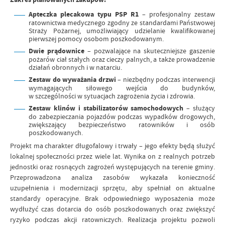
Apteczka plecakowa typu PSP R1
– profesjonalny zestaw
ratownictwa medycznego zgodny ze standardami Państwowej
Straży Pożarnej, umożliwiający udzielanie kwalifikowanej
pierwszej pomocy osobom poszkodowanym.
Dwie prądownice
– pozwalające na skuteczniejsze gaszenie
pożarów ciał stałych oraz cieczy palnych, a także prowadzenie
działań obronnych i w natarciu.
Zestaw do wyważania drzwi
– niezbędny podczas interwencji
wymagających siłowego wejścia do budynków,
w szczególności w sytuacjach zagrożenia życia i zdrowia.
Zestaw klinów i stabilizatorów samochodowych
– służący
do zabezpieczania pojazdów podczas wypadków drogowych,
zwiększający bezpieczeństwo ratowników i osób
poszkodowanych.
Projekt ma charakter długofalowy i trwały – jego efekty będą służyć
lokalnej społeczności przez wiele lat. Wynika on z realnych potrzeb
jednostki oraz rosnących zagrożeń występujących na terenie gminy.
Przeprowadzona analiza zasobów wykazała konieczność
uzupełnienia i modernizacji sprzętu, aby spełniał on aktualne
standardy operacyjne. Brak odpowiedniego wyposażenia może
wydłużyć czas dotarcia do osób poszkodowanych oraz zwiększyć
ryzyko podczas akcji ratowniczych. Realizacja projektu pozwoli