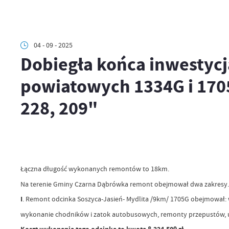
04 - 09 - 2025
Dobiegła końca inwestycj
powiatowych 1334G i 1705
228, 209"
Łączna długość wykonanych remontów to 18km.
Na terenie Gminy Czarna Dąbrówka remont obejmował dwa zakresy.
I
. Remont odcinka Soszyca-Jasień- Mydlita /9km/ 1705G obejmował:
wykonanie chodników i zatok autobusowych, remonty przepustów, uł