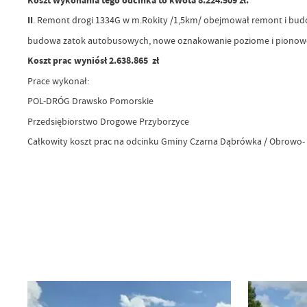
Koszt wykonania tego odcinka to kwota 8.224.509 zł.
II
. Remont drogi 1334G w m.Rokity /1,5km/ obejmował remont i bud
budowa zatok autobusowych, nowe oznakowanie poziome i pionow
Koszt prac wyniósł 2.638.865 zł
Prace wykonał:
POL-DRÓG Drawsko Pomorskie
Przedsiębiorstwo Drogowe Przyborzyce
Całkowity koszt prac na odcinku Gminy Czarna Dąbrówka / Obrowo- 