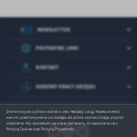
NEWSLETTER
PRZYDATNE LINKI
KONTAKT
GODZINY PRACY URZĘDU
Odwiedzin: 222259
Strona korzysta z plików cookies w celu realizacji usług. Możesz określić
warunki przechowywania lub dostępu do plików cookies klikając przycisk
Online: 1
Ustawienia. Aby dowiedzieć się więcej zachęcamy do zapoznania się z
Polityką Cookies oraz Polityką Prywatności.