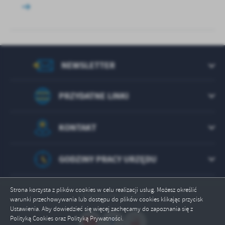
NEWSLETTER
PRZYDATNE LINKI
KONTAKT
GODZINY PRACY URZĘDU
Strona korzysta z plików cookies w celu realizacji usług. Możesz określić
Odwiedzin: 222515
warunki przechowywania lub dostępu do plików cookies klikając przycisk
Ustawienia. Aby dowiedzieć się więcej zachęcamy do zapoznania się z
Polityką Cookies oraz Polityką Prywatności.