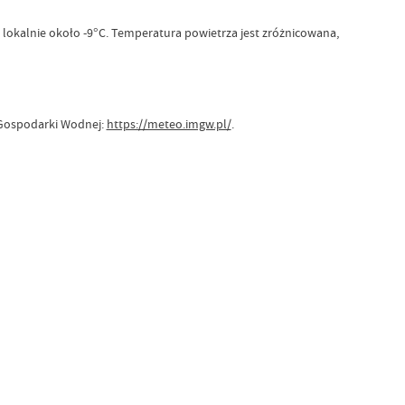
 lokalnie około -9°C. Temperatura powietrza jest zróżnicowana,
i Gospodarki Wodnej:
https://meteo.imgw.pl/
.