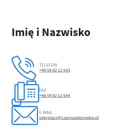
Imię i Nazwisko
TELEFON
+48 59 82 12 643
FAX
+48 59 82 12 644
E-MAIL
sekretarz@czarnadabrowka.pl